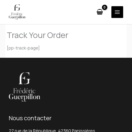
Aller
au
contenu
Track Your Order
[pp-track-page]
Nous contacter
27 rue de la République, 42360 Panissières