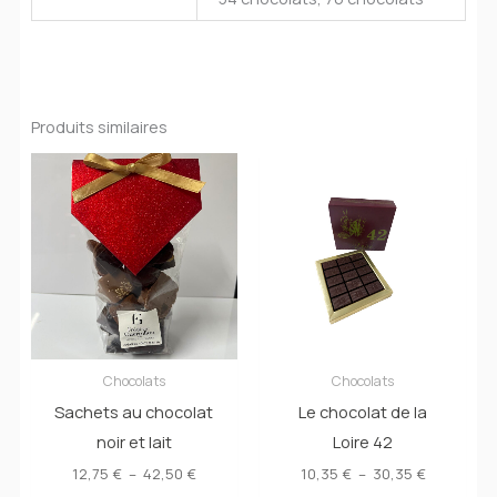
Produits similaires
Chocolats
Chocolats
Sachets au chocolat
Le chocolat de la
noir et lait
Loire 42
Plage
Plage
12,75
€
–
42,50
€
10,35
€
–
30,35
€
de
de