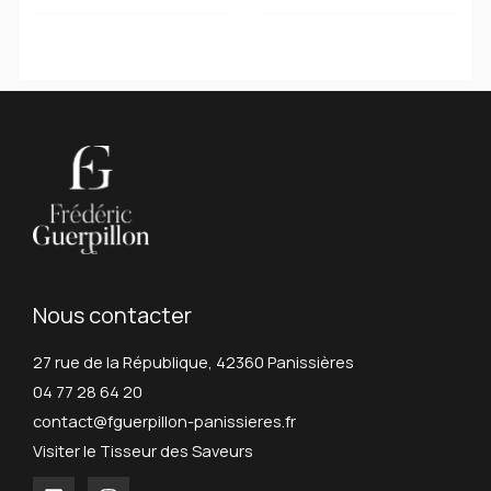
prix :
prix :
12,75 €
10,35 €
à
à
42,50 €
30,35 €
Nous contacter
27 rue de la République, 42360 Panissières
04 77 28 64 20
contact@fguerpillon-panissieres.fr
Visiter le Tisseur des Saveurs