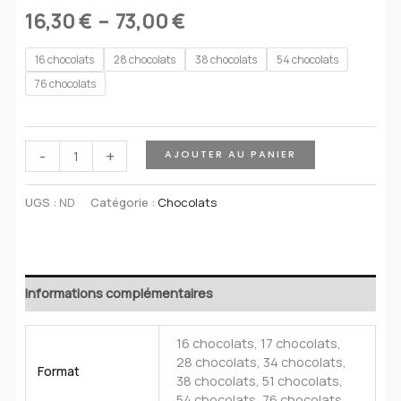
Plage
16,30
€
–
73,00
€
de
16 chocolats
28 chocolats
38 chocolats
54 chocolats
76 chocolats
prix :
16,30 €
quantité
-
+
AJOUTER AU PANIER
à
de
73,00 €
Boîte
UGS :
ND
Catégorie :
Chocolats
de
chocolats
Informations complémentaires
16 chocolats, 17 chocolats,
28 chocolats, 34 chocolats,
Format
38 chocolats, 51 chocolats,
54 chocolats, 76 chocolats