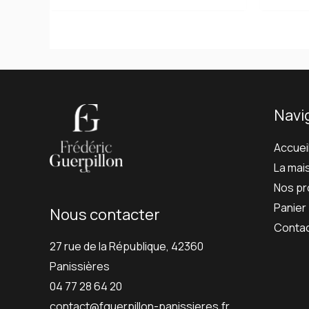
Navi
Accuei
La mai
Nos pr
Panier
Nous contacter
Conta
27 rue de la République, 42360
Panissières
04 77 28 64 20
contact@fguerpillon-panissieres.fr