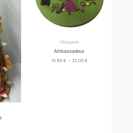
Pâtisserie
Ambassadeur
Plage
16,80
€
–
32,00
€
de
prix :
16,80 €
à
32,00 €
e