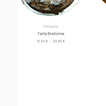
Pâtisserie
Tarte Bretonne
Plage
15,50
€
–
29,50
€
de
prix :
15,50 €
à
29,50 €