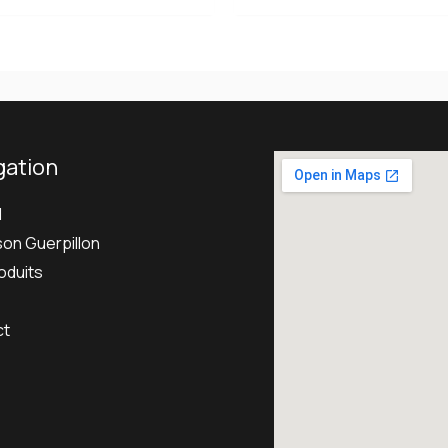
gation
l
son Guerpillon
oduits
ct