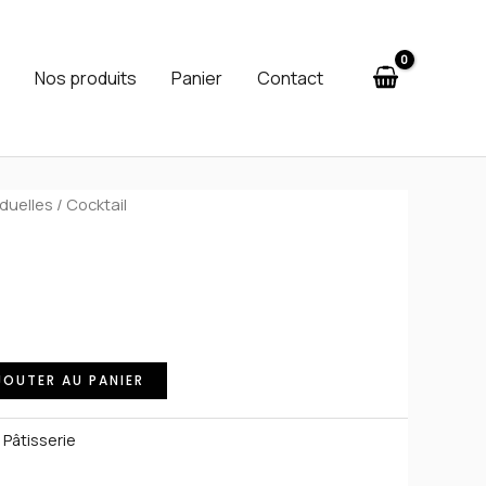
Cocktail
n
Nos produits
Panier
Contact
iduelles
/ Cocktail
JOUTER AU PANIER
,
Pâtisserie