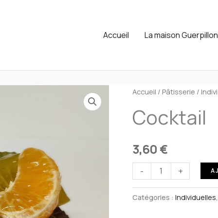
Accueil
La maison Guerpillo
Accueil
/
Pâtisserie
/
Indiv
Cocktail
3,60
€
quantité
-
+
A
de
Cocktail
Catégories :
Individuelles