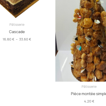
Pâtisserie
Cascade
Plage
16,80
€
–
33,60
€
de
prix :
16,80 €
à
33,60 €
Pâtisserie
Pièce montée simpl
4,20
€