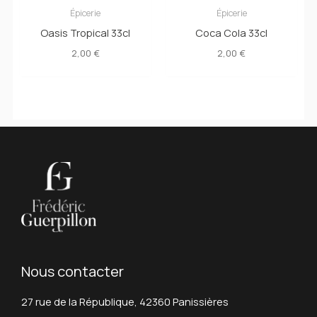
Épicerie
Épicerie
Oasis Tropical 33cl
Coca Cola 33cl
2,00
€
2,00
€
Nous contacter
27 rue de la République, 42360 Panissières