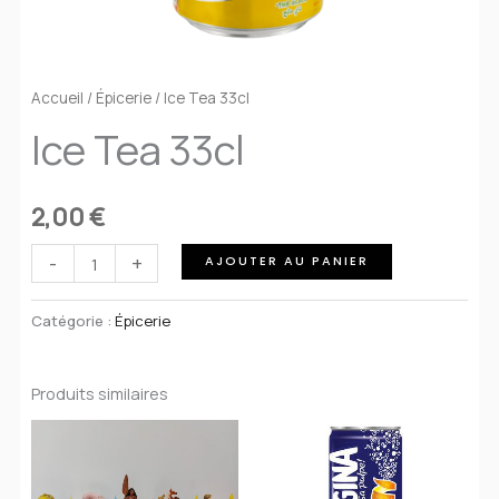
Accueil
/
Épicerie
/ Ice Tea 33cl
Ice Tea 33cl
2,00
€
quantité
-
+
AJOUTER AU PANIER
de
Ice
Catégorie :
Épicerie
Tea
33cl
Produits similaires