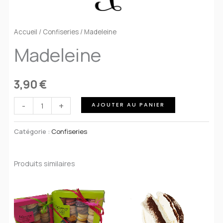
Accueil
/
Confiseries
/ Madeleine
Madeleine
3,90
€
quantité
-
+
AJOUTER AU PANIER
de
Madeleine
Catégorie :
Confiseries
Produits similaires