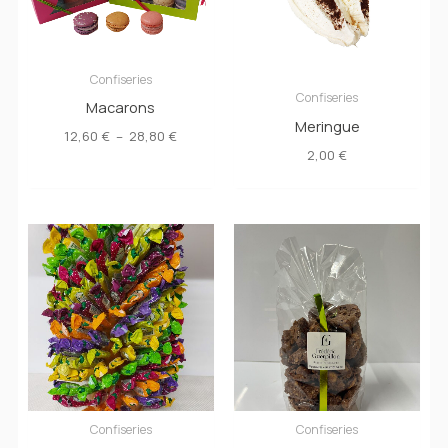
Confiseries
Confiseries
Macarons
Meringue
Plage
12,60
€
–
28,80
€
de
2,00
€
prix :
12,60 €
à
28,80 €
Confiseries
Confiseries