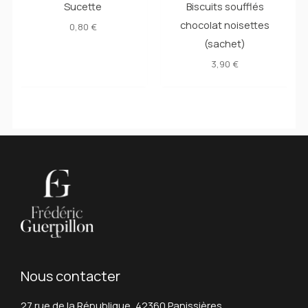
Sucette
Biscuits soufflés
chocolat noisettes
0,80
€
(sachet)
3,90
€
Nous contacter
27 rue de la République, 42360 Panissières